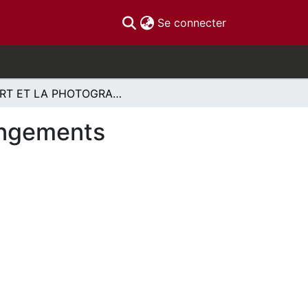
(current)
Se connecter
L'ART ET LA PHOTOGRAPHIE: fluctuation et changements
angements