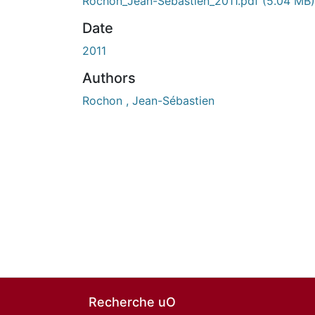
En cours de chargement...
Rochon_Jean-Sébastien_2011.pdf
(5.04 MB)
Date
2011
Authors
Rochon , Jean-Sébastien
Recherche uO