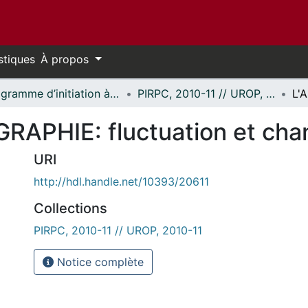
stiques
À propos
Programme d’initiation à la recherche au premier cycle (PIRPC) // Undergraduate Research Opportunity Program (UROP)
PIRPC, 2010-11 // UROP, 2010-11
RAPHIE: fluctuation et ch
URI
http://hdl.handle.net/10393/20611
Collections
PIRPC, 2010-11 // UROP, 2010-11
Notice complète