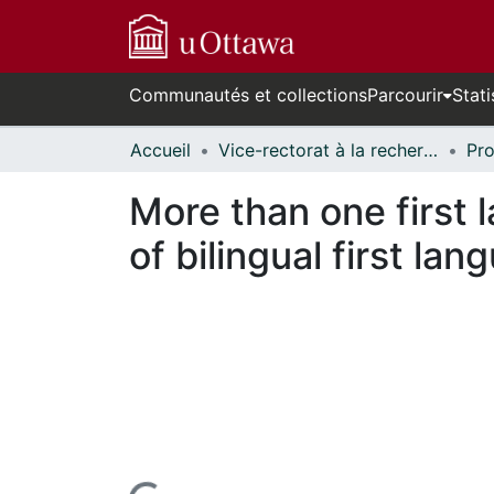
Communautés et collections
Parcourir
Stati
Accueil
Vice-rectorat à la recherche // Office of the V-P, Research
More than one first
of bilingual first la