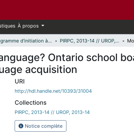
stiques
À propos
Programme d’initiation à la recherche au premier cycle (PIRPC) // Undergraduate Research Opportunity Program (UROP)
PIRPC, 2013-14 // UROP, 2013-14
 language? Ontario school b
nguage acquisition
URI
http://hdl.handle.net/10393/31004
Collections
PIRPC, 2013-14 // UROP, 2013-14
Notice complète