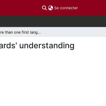
(current)
Se connecter
More than one first language? Ontario school boards' understanding of bilingual first language acquisition
oards' understanding