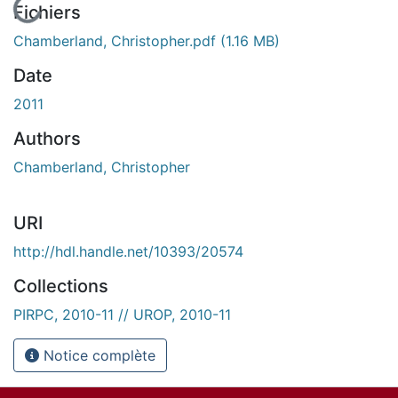
En cours de chargement...
Fichiers
Chamberland, Christopher.pdf
(1.16 MB)
Date
2011
Authors
Chamberland, Christopher
URI
http://hdl.handle.net/10393/20574
Collections
PIRPC, 2010-11 // UROP, 2010-11
Notice complète