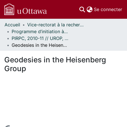
(c
Se connecter
Accueil
Vice-rectorat à la recherche // Office of the V-P, Research
Communautés
Programme d’initiation à la recherche au premier cycle (PIRPC) // Undergraduate Research Opportunity Program (UROP)
et collections
PIRPC, 2010-11 // UROP, 2010-11
Parcourir
Geodesies in the Heisenberg Group
Statistiques
À propos
Geodesies in the Heisenberg
Group