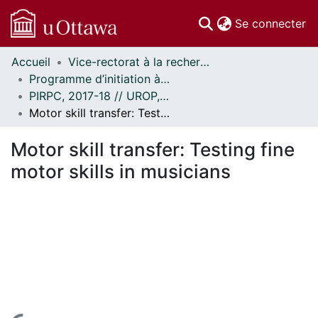
(c
Se connecter
Accueil
Vice-rectorat à la recherche // Office of the V-P, Research
Communautés
Programme d’initiation à la recherche au premier cycle (PIRPC) // Undergraduate Research Opportunity Program (UROP)
et collections
PIRPC, 2017-18 // UROP, 2017-18
Parcourir
Motor skill transfer: Testing fine motor skills in musicians
Statistiques
À propos
Motor skill transfer: Testing fine
motor skills in musicians