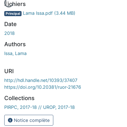
En cours de chargement...
Fichiers
Lama Issa.pdf
(3.44 MB)
Principal
Date
2018
Authors
Issa, Lama
URI
http://hdl.handle.net/10393/37407
https://doi.org/10.20381/ruor-21676
Collections
PIRPC, 2017-18 // UROP, 2017-18
Notice complète