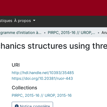
stiques
À propos
Programme d’initiation à la recherche au premier cycle (PIRPC) // Undergraduate Research Opportunity Program (UROP)
PIRPC, 2015-16 // UROP, 2015-16
chanics structures using th
URI
http://hdl.handle.net/10393/35485
https://doi.org/10.20381/ruor-443
Collections
PIRPC, 2015-16 // UROP, 2015-16
Notice complète