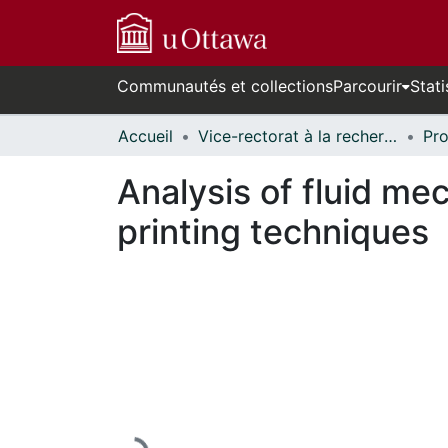
Communautés et collections
Parcourir
Stati
Accueil
Vice-rectorat à la recherche // Office of the V-P, Research
Analysis of fluid me
printing techniques
En cours de chargement...