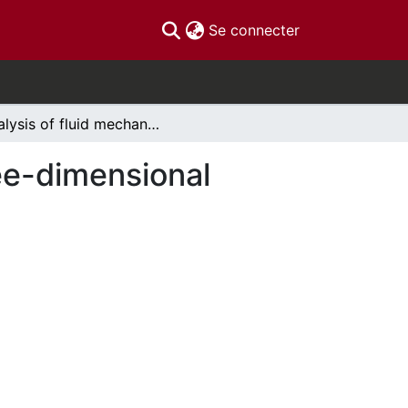
(current)
Se connecter
Analysis of fluid mechanics structures using three-dimensional printing techniques
ree-dimensional