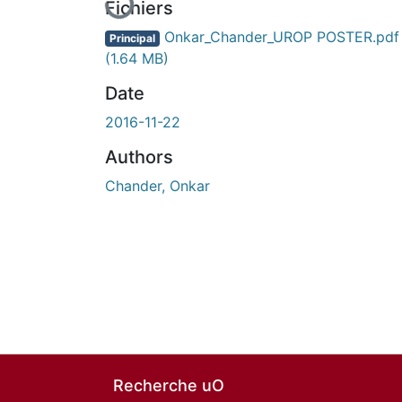
Fichiers
Onkar_Chander_UROP POSTER.pdf
Principal
(1.64 MB)
Date
2016-11-22
Authors
Chander, Onkar
Recherche uO