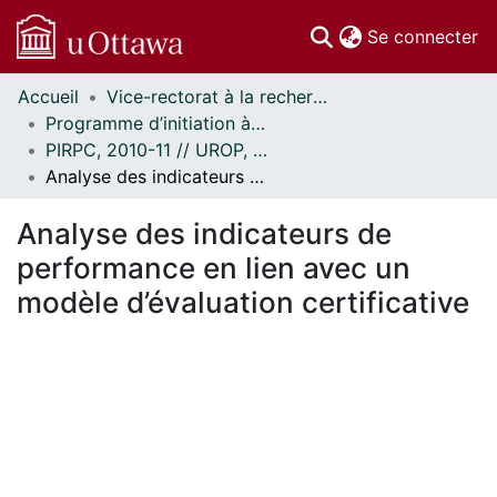
(c
Se connecter
Accueil
Vice-rectorat à la recherche // Office of the V-P, Research
Communautés
Programme d’initiation à la recherche au premier cycle (PIRPC) // Undergraduate Research Opportunity Program (UROP)
et collections
PIRPC, 2010-11 // UROP, 2010-11
Parcourir
Analyse des indicateurs de performance en lien avec un modèle d’évaluation certificative
Statistiques
À propos
Analyse des indicateurs de
performance en lien avec un
modèle d’évaluation certificative