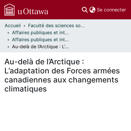
(c
Se connecter
Accueil
Faculté des sciences sociales // Faculty of Social Sciences
Communautés
Affaires publiques et internationales // Public and International Affairs
et collections
Affaires publiques et internationales - Mémoires // Public and International Affairs - Research Papers
Parcourir
Au-delà de l’Arctique : L’adaptation des Forces armées canadiennes aux changements climatiques
Statistiques
À propos
Au-delà de l’Arctique :
L’adaptation des Forces armées
canadiennes aux changements
climatiques