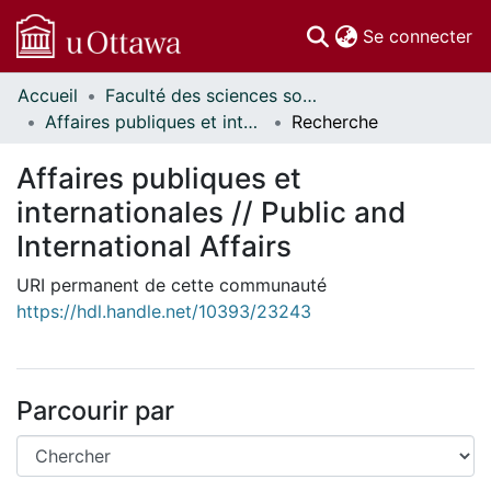
(c
Se connecter
Accueil
Faculté des sciences sociales // Faculty of Social Sciences
Communautés
Affaires publiques et internationales // Public and International Affairs
Recherche
et collections
Parcourir
Affaires publiques et
Statistiques
internationales // Public and
À propos
International Affairs
URI permanent de cette communauté
https://hdl.handle.net/10393/23243
Parcourir par