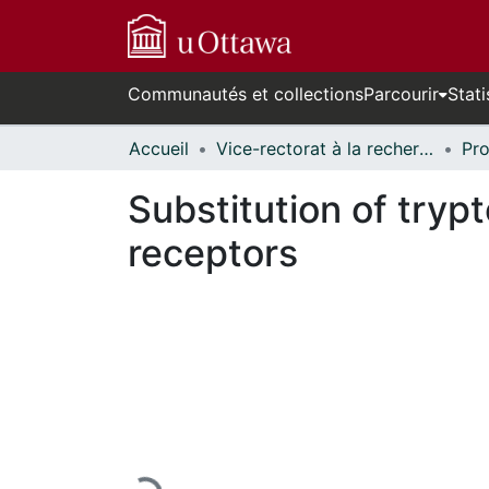
Communautés et collections
Parcourir
Stati
Accueil
Vice-rectorat à la recherche // Office of the V-P, Research
Substitution of try
receptors
En cours de chargement...