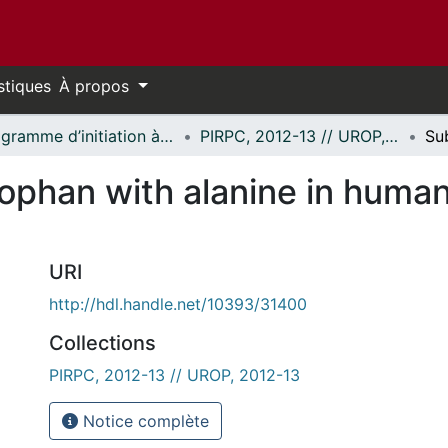
stiques
À propos
Programme d’initiation à la recherche au premier cycle (PIRPC) // Undergraduate Research Opportunity Program (UROP)
PIRPC, 2012-13 // UROP, 2012-13
ptophan with alanine in hum
URI
http://hdl.handle.net/10393/31400
Collections
PIRPC, 2012-13 // UROP, 2012-13
Notice complète