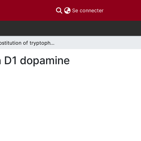
(current)
Se connecter
Substitution of tryptophan with alanine in human D1 dopamine receptors
an D1 dopamine