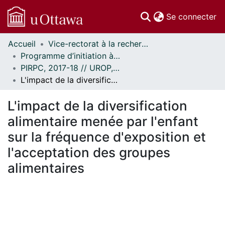
(c
Se connecter
Accueil
Vice-rectorat à la recherche // Office of the V-P, Research
Communautés
Programme d’initiation à la recherche au premier cycle (PIRPC) // Undergraduate Research Opportunity Program (UROP)
et collections
PIRPC, 2017-18 // UROP, 2017-18
Parcourir
L'impact de la diversification alimentaire menée par l'enfant sur la fréquence d'exposition et l'acceptation des groupes alimentaires
Statistiques
À propos
L'impact de la diversification
alimentaire menée par l'enfant
sur la fréquence d'exposition et
l'acceptation des groupes
alimentaires