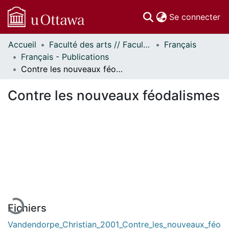
(c
Se connecter
Accueil
Faculté des arts // Faculty of Arts
Français
Communautés
Français - Publications
et collections
Contre les nouveaux féodalismes
Parcourir
Statistiques
Contre les nouveaux féodalismes
À propos
chargement...
Fichiers
Vandendorpe_Christian_2001_Contre_les_nouveaux_féo