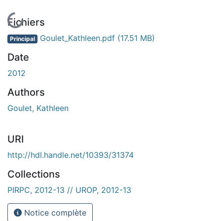
En cours de chargement...
Fichiers
Goulet_Kathleen.pdf
(17.51 MB)
Principal
Date
2012
Authors
Goulet, Kathleen
URI
http://hdl.handle.net/10393/31374
Collections
PIRPC, 2012-13 // UROP, 2012-13
Notice complète