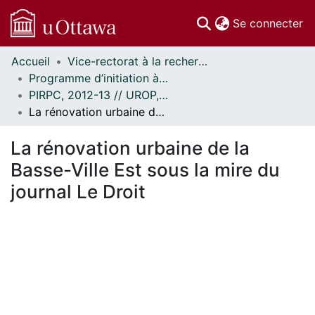
(c
Se connecter
Accueil
Vice-rectorat à la recherche // Office of the V-P, Research
Communautés
Programme d’initiation à la recherche au premier cycle (PIRPC) // Undergraduate Research Opportunity Program (UROP)
et collections
PIRPC, 2012-13 // UROP, 2012-13
Parcourir
La rénovation urbaine de la Basse-Ville Est sous la mire du journal Le Droit
Statistiques
À propos
La rénovation urbaine de la
Basse-Ville Est sous la mire du
journal Le Droit