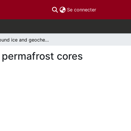
(current)
Se connecter
Ground ice and geochemical variability in nearby permafrost cores from Eureka, Nunavut
y permafrost cores