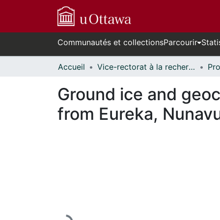
Communautés et collections
Parcourir
Stati
Accueil
Vice-rectorat à la recherche // Office of the V-P, Research
Ground ice and geoch
from Eureka, Nunav
En cours de chargement...