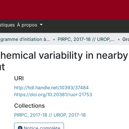
stiques
À propos
Programme d’initiation à la recherche au premier cycle (PIRPC) // Undergraduate Research Opportunity Program (UROP)
PIRPC, 2017-18 // UROP, 2017-18
emical variability in nearb
ut
URI
http://hdl.handle.net/10393/37484
https://doi.org/10.20381/ruor-21753
Collections
PIRPC, 2017-18 // UROP, 2017-18
Notice complète