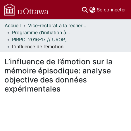
(c
Se connecter
Accueil
Vice-rectorat à la recherche // Office of the V-P, Research
Communautés
Programme d’initiation à la recherche au premier cycle (PIRPC) // Undergraduate Research Opportunity Program (UROP)
et collections
PIRPC, 2016-17 // UROP, 2016-17
Parcourir
L’influence de l’émotion sur la mémoire épisodique: analyse objective des données expérimentales
Statistiques
À propos
L’influence de l’émotion sur la
mémoire épisodique: analyse
objective des données
expérimentales