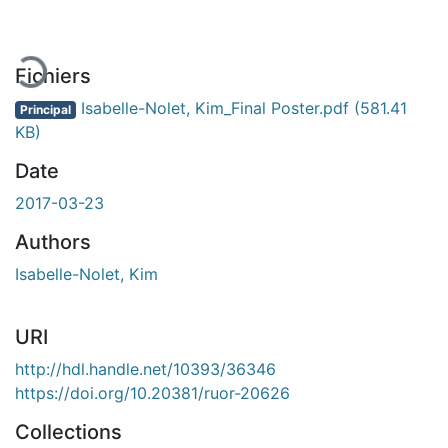
ement...
Fichiers
Isabelle-Nolet, Kim_Final Poster.pdf
(581.41
Principal
KB)
Date
2017-03-23
Authors
Isabelle-Nolet, Kim
URI
http://hdl.handle.net/10393/36346
https://doi.org/10.20381/ruor-20626
Collections