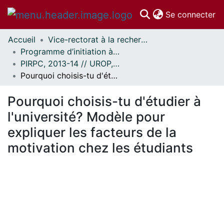
(c
Se connecter
Accueil
Vice-rectorat à la recherche // Office of the V-P, Research
Communautés
Programme d’initiation à la recherche au premier cycle (PIRPC) // Undergraduate Research Opportunity Program (UROP)
et collections
PIRPC, 2013-14 // UROP, 2013-14
Parcourir
Pourquoi choisis-tu d'étudier à l'université? Modèle pour expliquer les facteurs de la motivation chez les étudiants
Statistiques
À propos
Pourquoi choisis-tu d'étudier à
l'université? Modèle pour
expliquer les facteurs de la
motivation chez les étudiants