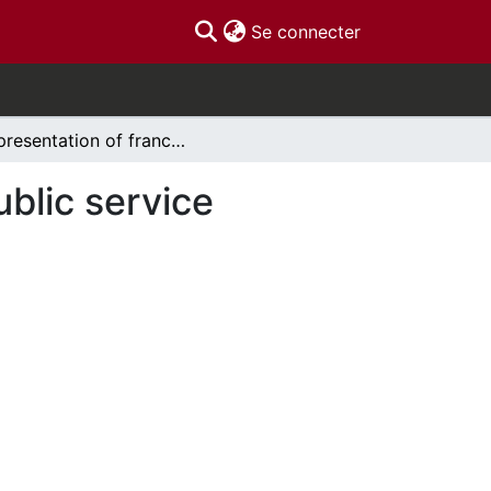
(current)
Se connecter
Representation of francophones in the federal public service
ublic service