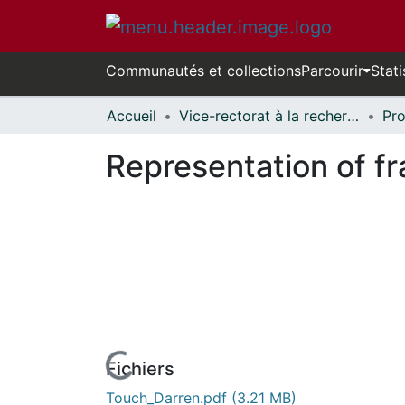
Communautés et collections
Parcourir
Stati
Accueil
Vice-rectorat à la recherche // Office of the V-P, Research
Representation of fr
Fichiers
Touch_Darren.pdf
(3.21 MB)