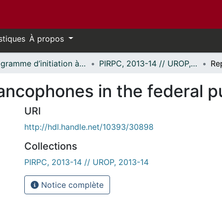
stiques
À propos
Programme d’initiation à la recherche au premier cycle (PIRPC) // Undergraduate Research Opportunity Program (UROP)
PIRPC, 2013-14 // UROP, 2013-14
ancophones in the federal p
URI
http://hdl.handle.net/10393/30898
Collections
PIRPC, 2013-14 // UROP, 2013-14
Notice complète