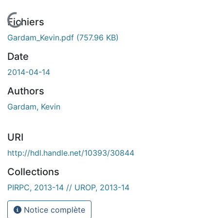
En cours de chargement...
Fichiers
Gardam_Kevin.pdf
(757.96 KB)
Date
2014-04-14
Authors
Gardam, Kevin
URI
http://hdl.handle.net/10393/30844
Collections
PIRPC, 2013-14 // UROP, 2013-14
Notice complète