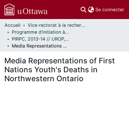
(c
Se connecter
Accueil
Vice-rectorat à la recherche // Office of the V-P, Research
Communautés
Programme d’initiation à la recherche au premier cycle (PIRPC) // Undergraduate Research Opportunity Program (UROP)
et collections
PIRPC, 2013-14 // UROP, 2013-14
Parcourir
Media Representations of First Nations Youth's Deaths in Northwestern Ontario
Statistiques
À propos
Media Representations of First
Nations Youth's Deaths in
Northwestern Ontario