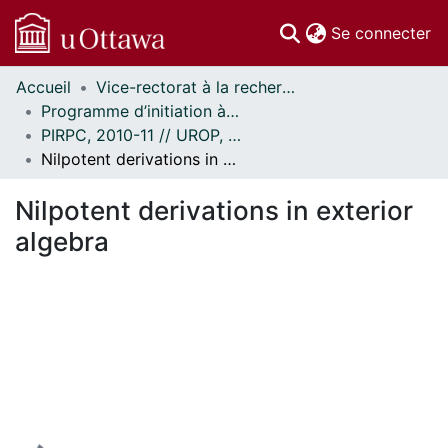
(c
Se connecter
Accueil
Vice-rectorat à la recherche // Office of the V-P, Research
Communautés
Programme d’initiation à la recherche au premier cycle (PIRPC) // Undergraduate Research Opportunity Program (UROP)
et collections
PIRPC, 2010-11 // UROP, 2010-11
Parcourir
Nilpotent derivations in exterior algebra
Statistiques
À propos
Nilpotent derivations in exterior
algebra
En cours de chargement...