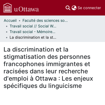
(c
Se connecter
Accueil
Faculté des sciences sociales // Faculty of Social Sciences
Communautés
Travail social // Social Work
et collections
Travail social - Mémoires // Social Work - Research Papers
Parcourir
La discrimination et la stigmatisation des personnes francophones immigrantes et racisées dans leur recherche d'emploi à Ottawa : Les enjeux spécifiques du linguicisme
Statistiques
À propos
La discrimination et la
stigmatisation des personnes
francophones immigrantes et
racisées dans leur recherche
d'emploi à Ottawa : Les enjeux
spécifiques du linguicisme