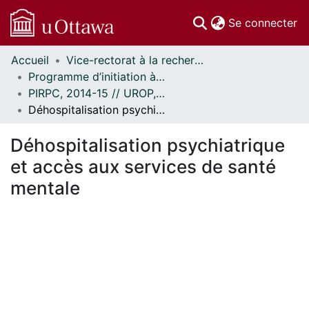
(c
Se connecter
Accueil
Vice-rectorat à la recherche // Office of the V-P, Research
Communautés
Programme d’initiation à la recherche au premier cycle (PIRPC) // Undergraduate Research Opportunity Program (UROP)
et collections
PIRPC, 2014-15 // UROP, 2014-15
Parcourir
Déhospitalisation psychiatrique et accès aux services de santé mentale
Statistiques
À propos
Déhospitalisation psychiatrique
et accès aux services de santé
mentale