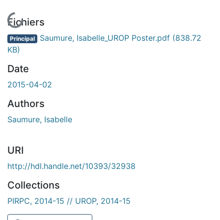
En cours de chargement...
Fichiers
Saumure, Isabelle_UROP Poster.pdf
(838.72
Principal
KB)
Date
2015-04-02
Authors
Saumure, Isabelle
URI
http://hdl.handle.net/10393/32938
Collections
PIRPC, 2014-15 // UROP, 2014-15