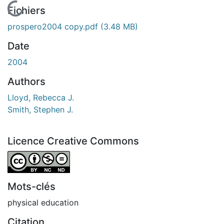
En cours de chargement...
Fichiers
prospero2004 copy.pdf
(3.48 MB)
Date
2004
Authors
Lloyd, Rebecca J.
Smith, Stephen J.
Licence Creative Commons
Attribution-NonCommercial-NoDerivatives 4.0 Internatio
Mots-clés
physical education
Citation