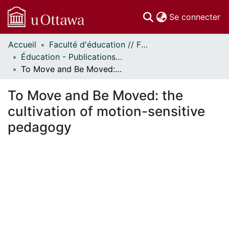
(c
Se connecter
Accueil
Faculté d'éducation // Faculty of Education
Communautés
Éducation - Publications // Education - Publications
et collections
To Move and Be Moved: the cultivation of motion-sensitive pedagogy
Parcourir
Statistiques
To Move and Be Moved: the
À propos
cultivation of motion-sensitive
pedagogy