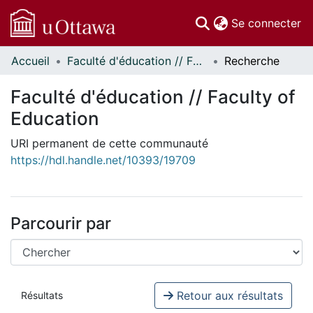
(c
Se connecter
Accueil
Faculté d'éducation // Faculty of Education
Recherche
Communautés
et collections
Faculté d'éducation // Faculty of
Parcourir
Education
Statistiques
À propos
URI permanent de cette communauté
https://hdl.handle.net/10393/19709
Parcourir par
Retour aux résultats
Résultats