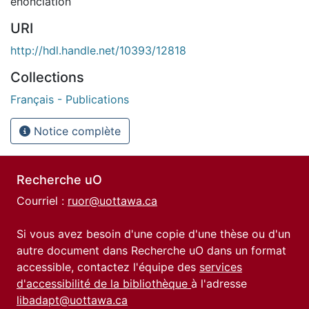
énonciation
URI
http://hdl.handle.net/10393/12818
Collections
Français - Publications
Notice complète
Recherche uO
Courriel :
ruor@uottawa.ca
Si vous avez besoin d'une copie d'une thèse ou d'un
autre document dans Recherche uO dans un format
accessible, contactez l'équipe des
services
d'accessibilité de la bibliothèque
à l'adresse
libadapt@uottawa.ca