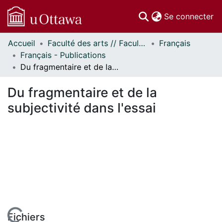
(c
Se connecter
Accueil
Faculté des arts // Faculty of Arts
Français
Communautés
Français - Publications
et collections
Du fragmentaire et de la subjectivité dans l'essai
Parcourir
Statistiques
Du fragmentaire et de la
À propos
subjectivité dans l'essai
Fichiers