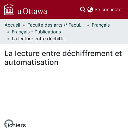
(c
Se connecter
Accueil
Faculté des arts // Faculty of Arts
Français
Communautés
Français - Publications
et collections
La lecture entre déchiffrement et automatisation
Parcourir
Statistiques
La lecture entre déchiffrement et
À propos
automatisation
Fichiers