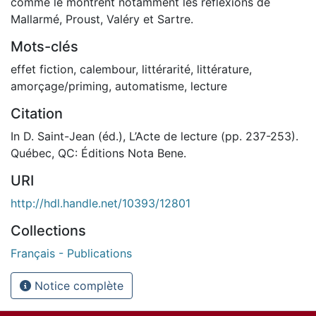
comme le montrent notamment les réflexions de
Mallarmé, Proust, Valéry et Sartre.
Mots-clés
effet fiction
,
calembour
,
littérarité
,
littérature
,
amorçage/priming
,
automatisme
,
lecture
Citation
In D. Saint-Jean (éd.), L’Acte de lecture (pp. 237-253).
Québec, QC: Éditions Nota Bene.
URI
http://hdl.handle.net/10393/12801
Collections
Français - Publications
Notice complète