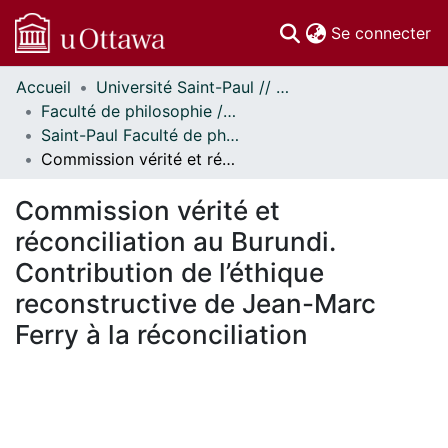
(c
Se connecter
Accueil
Université Saint-Paul // Saint Paul University
Communautés
Faculté de philosophie // Faculty of Philosophy
et collections
Saint-Paul Faculté de philosophie - Mémoires // Saint Paul Faculty of Philosophy - Research Papers
Parcourir
Commission vérité et réconciliation au Burundi. Contribution de l’éthique reconstructive de Jean-Marc Ferry à la réconciliation
Statistiques
À propos
Commission vérité et
réconciliation au Burundi.
Contribution de l’éthique
reconstructive de Jean-Marc
Ferry à la réconciliation