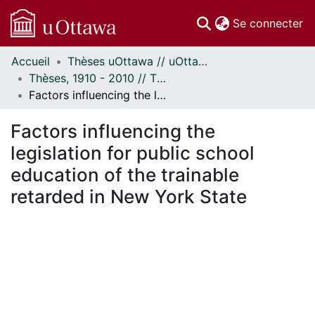
(c
Se connecter
Accueil
Thèses uOttawa // uOttawa Theses
Communautés
Thèses, 1910 - 2010 // Theses, 1910 - 2010
et collections
Factors influencing the legislation for public school education of the trainable retarded in New York State
Parcourir
Statistiques
Factors influencing the
À propos
legislation for public school
education of the trainable
retarded in New York State