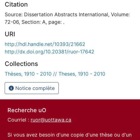
Citation
Source: Dissertation Abstracts International, Volume:
72-06, Section: A, page: .
URI
http://hdl.handle.net/10393/21662
http://dx.doi.org/10.20381/ruor-17642
Collections
Thèses, 1910 - 2010 // Theses, 1910 - 2010
Notice complète
Recherche uO
Courriel :
ruor@uottawa.ca
Si vous avez besoin d'une copie d'une thèse ou d'un