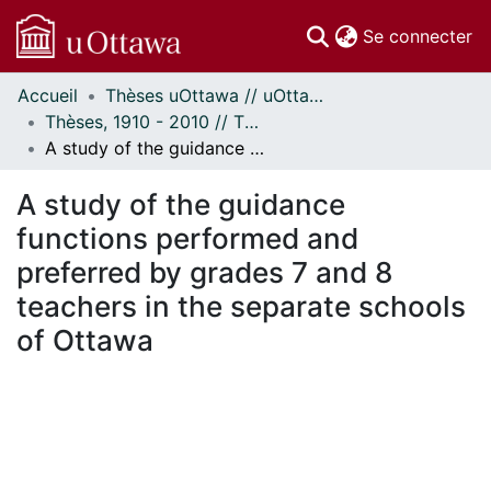
(c
Se connecter
Accueil
Thèses uOttawa // uOttawa Theses
Communautés
Thèses, 1910 - 2010 // Theses, 1910 - 2010
et collections
A study of the guidance functions performed and preferred by grades 7 and 8 teachers in the separate schools of Ottawa
Parcourir
Statistiques
A study of the guidance
À propos
functions performed and
preferred by grades 7 and 8
teachers in the separate schools
of Ottawa