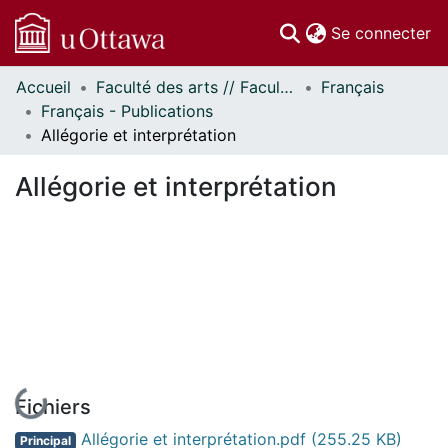
(c
Se connecter
Accueil
Faculté des arts // Faculty of Arts
Français
Communautés
Français - Publications
et collections
Allégorie et interprétation
Parcourir
Statistiques
Allégorie et interprétation
À propos
En cours de chargement...
Fichiers
Allégorie et interprétation.pdf
(255.25 KB)
Principal