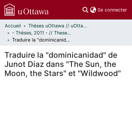
(c
Se connecter
Accueil
Thèses uOttawa // uOttawa Theses
Communautés
- Thèses, 2011 - // Theses, 2011 -
et collections
Traduire la "dominicanidad" de Junot Diaz dans "The Sun, the Moon, the Stars" et "Wildwood"
Parcourir
Statistiques
Traduire la "dominicanidad" de
À propos
Junot Diaz dans "The Sun, the
Moon, the Stars" et "Wildwood"
En cours de chargement...