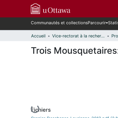
Communautés et collections
Parcourir
Stati
Accueil
Vice-rectorat à la recherche // Office of the V-P, Research
Trois Mousquetaires
En cours de chargement...
Fichiers