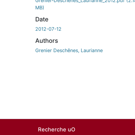
Grenier-Deschenes_Laurianne_2012.pdf
(2.1
MB)
Date
2012-07-12
Authors
Grenier Deschênes, Laurianne
Recherche uO