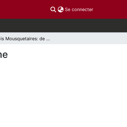
(current)
Se connecter
Trois Mousquetaires: de l'héroïsme au pessimisme
me