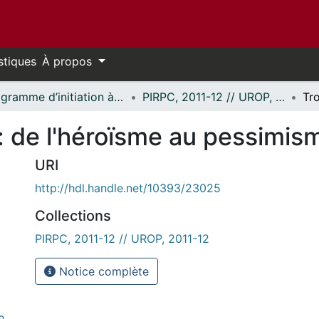
stiques
À propos
Programme d’initiation à la recherche au premier cycle (PIRPC) // Undergraduate Research Opportunity Program (UROP)
PIRPC, 2011-12 // UROP, 2011-12
: de l'héroïsme au pessimis
URI
http://hdl.handle.net/10393/23025
Collections
PIRPC, 2011-12 // UROP, 2011-12
Notice complète