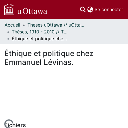
(c
Se connecter
Accueil
Thèses uOttawa // uOttawa Theses
Communautés
Thèses, 1910 - 2010 // Theses, 1910 - 2010
et collections
Éthique et politique chez Emmanuel Lévinas.
Parcourir
Statistiques
Éthique et politique chez
À propos
Emmanuel Lévinas.
Fichiers