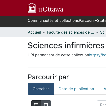
Communautés et collections
Parcourir
Stati
Accueil
Faculté des sciences de la santé // Faculty of Health Sciences
Sciences infirmières 
URI permanent de cette collection
https://h
Parcourir par
Chercher
Date de publication
A