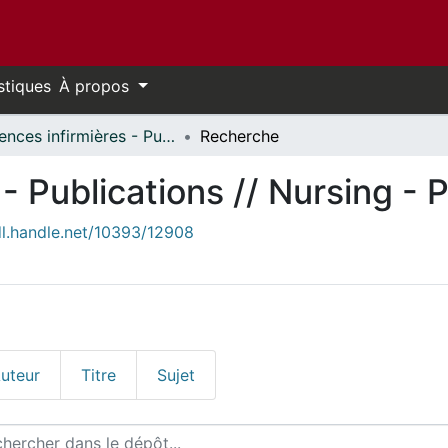
stiques
À propos
Sciences infirmières - Publications // Nursing - Publications
Recherche
- Publications // Nursing - 
dl.handle.net/10393/12908
uteur
Titre
Sujet