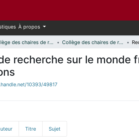
stiques
À propos
Collège des chaires de recherche sur le monde francophone (CCRMF)
Collège des chaires de recherche sur le monde francophone (CCRMF) - Publications
Re
 de recherche sur le monde
ons
l.handle.net/10393/49817
uteur
Titre
Sujet