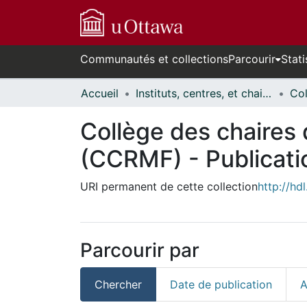
Communautés et collections
Parcourir
Stati
Accueil
Instituts, centres, et chaires de recherche // Research Institutes, Centres, and Chairs
Collège des chaires
(CCRMF) - Publicati
URI permanent de cette collection
http://hd
Parcourir par
Chercher
Date de publication
A