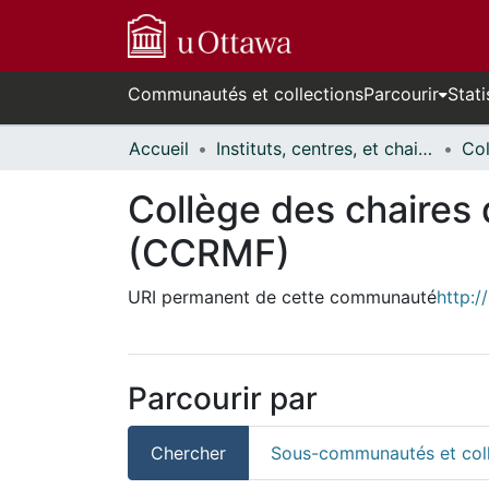
Communautés et collections
Parcourir
Stati
Accueil
Instituts, centres, et chaires de recherche // Research Institutes, Centres, and Chairs
Collège des chaires
(CCRMF)
URI permanent de cette communauté
http:/
Parcourir par
Chercher
Sous-communautés et coll