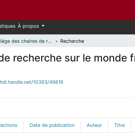
stiques
À propos
Collège des chaires de recherche sur le monde francophone (CCRMF)
Recherche
 de recherche sur le monde
/hdl.handle.net/10393/49816
ections
Date de publication
Auteur
Titre