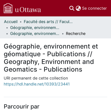
(c
Se connecter
Accueil
Faculté des arts // Faculty of Arts
Communautés
Géographie, environnement et géomatique // Geography, Environment and Geomatics
et collections
Géographie, environnement et géomatique - Publications // Geography, Environment and Geomatics - Publications
Recherche
Parcourir
Statistiques
Géographie, environnement et
À propos
géomatique - Publications //
Geography, Environment and
Geomatics - Publications
URI permanent de cette collection
https://hdl.handle.net/10393/23441
Parcourir par