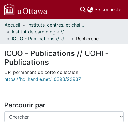
(c
Se connecter
Accueil
Instituts, centres, et chaires de recherche // Research Institutes, Centres, and Chairs
Communautés
Institut de cardiologie // Heart Institute
et collections
ICUO - Publications // UOHI - Publications
Recherche
Parcourir
Statistiques
ICUO - Publications // UOHI -
À propos
Publications
URI permanent de cette collection
https://hdl.handle.net/10393/22937
Parcourir par