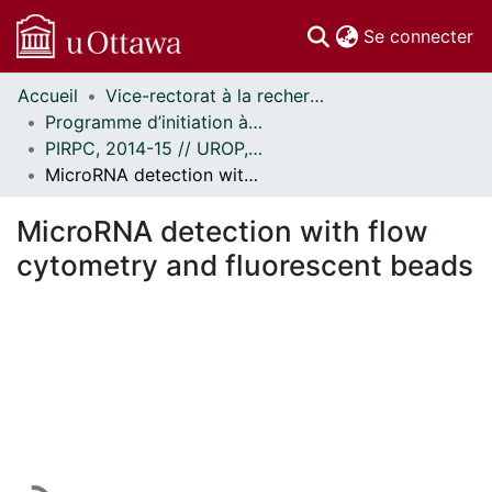
(c
Se connecter
Accueil
Vice-rectorat à la recherche // Office of the V-P, Research
Communautés
Programme d’initiation à la recherche au premier cycle (PIRPC) // Undergraduate Research Opportunity Program (UROP)
et collections
PIRPC, 2014-15 // UROP, 2014-15
Parcourir
MicroRNA detection with flow cytometry and fluorescent beads
Statistiques
À propos
MicroRNA detection with flow
cytometry and fluorescent beads
 de chargement...