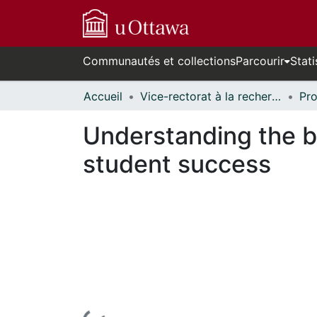
Communautés et collections
Parcourir
Stati
Accueil
Vice-rectorat à la recherche // Office of the V-P, Research
Understanding the bar
student success
En cours de chargement...