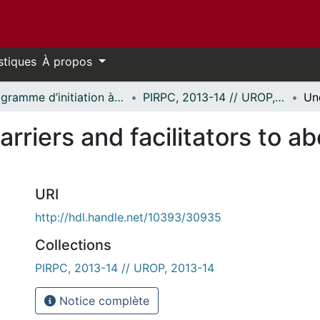
stiques
À propos
Programme d’initiation à la recherche au premier cycle (PIRPC) // Undergraduate Research Opportunity Program (UROP)
PIRPC, 2013-14 // UROP, 2013-14
riers and facilitators to ab
URI
http://hdl.handle.net/10393/30935
Collections
PIRPC, 2013-14 // UROP, 2013-14
Notice complète