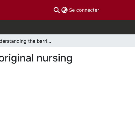
(current)
Se connecter
Understanding the barriers and facilitators to aboriginal nursing student success
original nursing