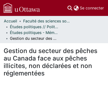
(c
Se connecter
Accueil
Faculté des sciences sociales // Faculty of Social Sciences
Communautés
Études politiques // Political Studies
et collections
Études politiques - Mémoires // Political Studies - Research Papers
Parcourir
Gestion du secteur des pêches au Canada face aux pêches illicites, non déclarées et non réglementées
Statistiques
À propos
Gestion du secteur des pêches
au Canada face aux pêches
illicites, non déclarées et non
réglementées