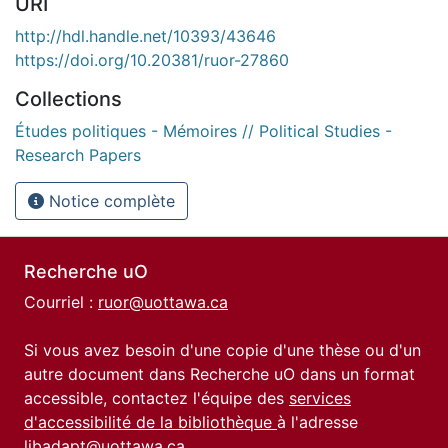
URI
http://hdl.handle.net/10393/43646
https://doi.org/10.20381/ruor-27860
Collections
Études politiques - Mémoires // Political Studies -
Research Papers
Notice complète
Recherche uO
Courriel :
ruor@uottawa.ca
Si vous avez besoin d'une copie d'une thèse ou d'un
autre document dans Recherche uO dans un format
accessible, contactez l'équipe des
services
d'accessibilité de la bibliothèque
à l'adresse
libadapt@uottawa.ca