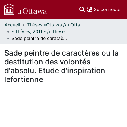
(c
Se connecter
Accueil
Thèses uOttawa // uOttawa Theses
Communautés
- Thèses, 2011 - // Theses, 2011 -
et collections
Sade peintre de caractères ou la destitution des volontés d'absolu. Étude d'inspiration lefortienne
Parcourir
Statistiques
Sade peintre de caractères ou la
À propos
destitution des volontés
d'absolu. Étude d'inspiration
lefortienne