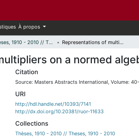
stiques
À propos
Thèses, 1910 - 2010 // Theses, 1910 - 2010
Representations of multipliers on a normed algebra.
ultipliers on a normed alge
Citation
Source: Masters Abstracts International, Volume: 40-
URI
http://hdl.handle.net/10393/7141
http://dx.doi.org/10.20381/ruor-11633
Collections
Thèses, 1910 - 2010 // Theses, 1910 - 2010