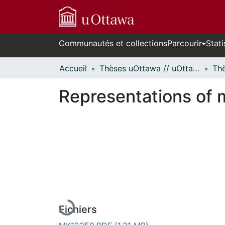
Communautés et collections
Parcourir
Stati
Accueil
Thèses uOttawa // uOttawa Theses
Representations of m
En cours de chargement...
Fichiers