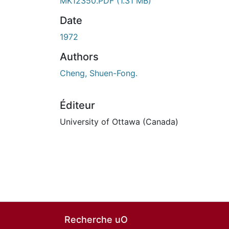
MK12350.PDF
(1.31 MB)
Date
1972
Authors
Cheng, Shuen-Fong.
Éditeur
University of Ottawa (Canada)
Recherche uO