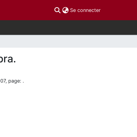
(current)
Se connecter
bra.
07, page: .