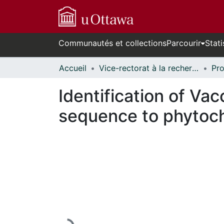
Communautés et collections
Parcourir
Stati
Accueil
Vice-rectorat à la recherche // Office of the V-P, Research
Identification of V
sequence to phytoc
En cours de chargement...