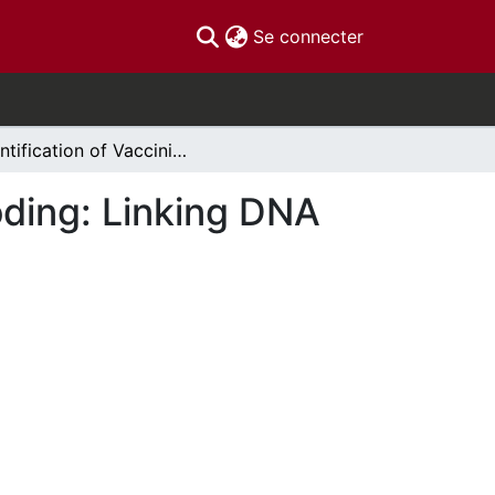
(current)
Se connecter
Identification of Vacciniumspecies by DNA barcoding: Linking DNA sequence to phytochemistry
oding: Linking DNA