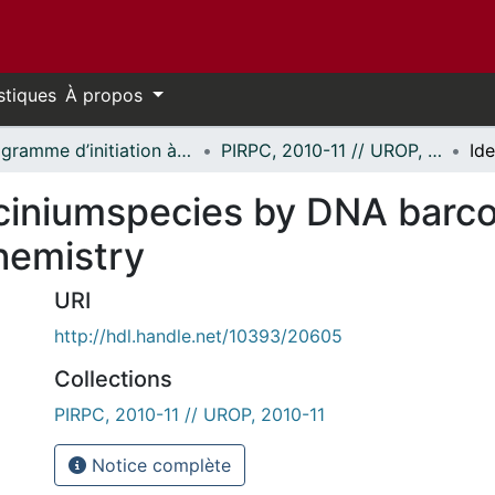
stiques
À propos
Programme d’initiation à la recherche au premier cycle (PIRPC) // Undergraduate Research Opportunity Program (UROP)
PIRPC, 2010-11 // UROP, 2010-11
acciniumspecies by DNA barc
hemistry
URI
http://hdl.handle.net/10393/20605
Collections
PIRPC, 2010-11 // UROP, 2010-11
Notice complète