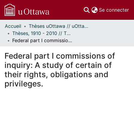
(c
Se connecter
Accueil
Thèses uOttawa // uOttawa Theses
Communautés
Thèses, 1910 - 2010 // Theses, 1910 - 2010
et collections
Federal part I commissions of inquiry: A study of certain of their rights, obligations and privileges.
Parcourir
Statistiques
Federal part I commissions of
À propos
inquiry: A study of certain of
their rights, obligations and
privileges.