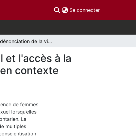
(current)
Se connecter
La dénonciation de la violence à caractère sexuel et l'accès à la justice en français : L'expérience de survivantes en contexte francophone minoritaire
 et l'accès à la
s en contexte
rience de femmes
uel lorsqu’elles
ontarien. La
de multiples
conscientisation