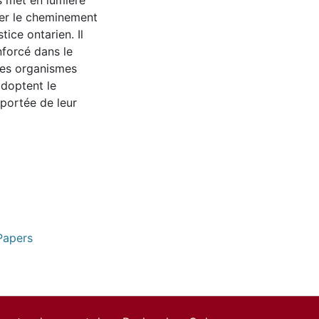
s met en lumière
orer le cheminement
ice ontarien. Il
enforcé dans le
des organismes
adoptent le
a portée de leur
Papers