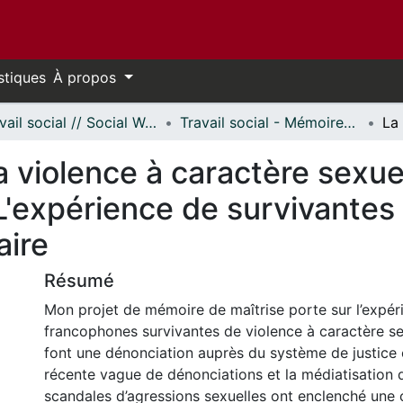
stiques
À propos
Travail social // Social Work
Travail social - Mémoires // Social Work - Research Papers
 violence à caractère sexuel
: L'expérience de survivante
aire
Résumé
Mon projet de mémoire de maîtrise porte sur l’expé
francophones survivantes de violence à caractère sex
font une dénonciation auprès du système de justice 
récente vague de dénonciations et la médiatisation 
scandales d’agressions sexuelles ont enclenché une 