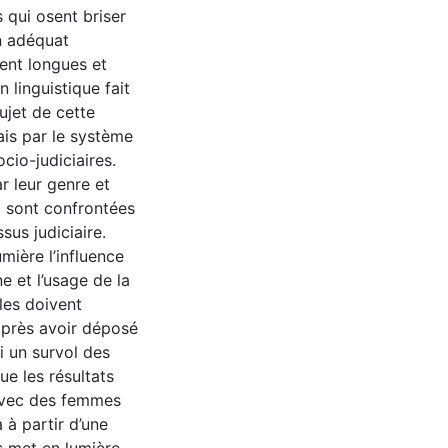
s qui osent briser
en adéquat
ent longues et
 linguistique fait
ujet de cette
ais par le système
cio-judiciaires.
r leur genre et
et sont confrontées
sus judiciaire.
ière l’influence
 et l’usage de la
les doivent
après avoir déposé
i un survol des
que les résultats
 avec des femmes
à partir d’une