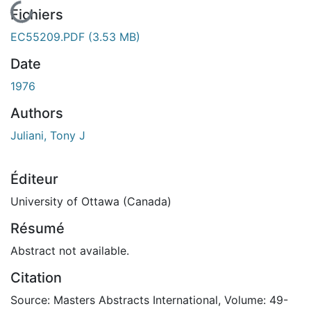
En cours de chargement...
Fichiers
EC55209.PDF
(3.53 MB)
Date
1976
Authors
Juliani, Tony J
Éditeur
University of Ottawa (Canada)
Résumé
Abstract not available.
Citation
Source: Masters Abstracts International, Volume: 49-