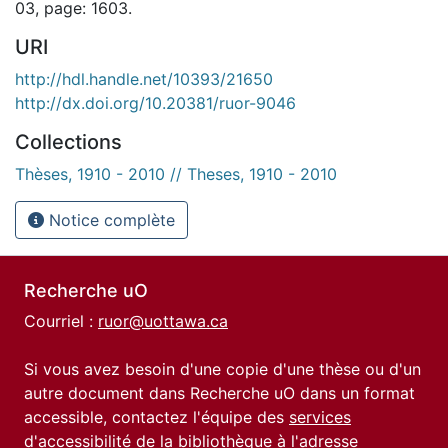
03, page: 1603.
URI
http://hdl.handle.net/10393/21650
http://dx.doi.org/10.20381/ruor-9046
Collections
Thèses, 1910 - 2010 // Theses, 1910 - 2010
Notice complète
Recherche uO
Courriel :
ruor@uottawa.ca
Si vous avez besoin d'une copie d'une thèse ou d'un
autre document dans Recherche uO dans un format
accessible, contactez l'équipe des
services
d'accessibilité de la bibliothèque
à l'adresse