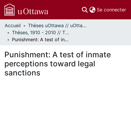
(c
Se connecter
Accueil
Thèses uOttawa // uOttawa Theses
Communautés
Thèses, 1910 - 2010 // Theses, 1910 - 2010
et collections
Punishment: A test of inmate perceptions toward legal sanctions
Parcourir
Statistiques
Punishment: A test of inmate
À propos
perceptions toward legal
sanctions