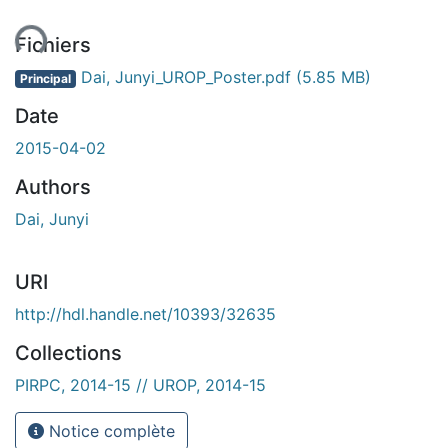
ement...
Fichiers
Dai, Junyi_UROP_Poster.pdf
(5.85 MB)
Principal
Date
2015-04-02
Authors
Dai, Junyi
URI
http://hdl.handle.net/10393/32635
Collections
PIRPC, 2014-15 // UROP, 2014-15
Notice complète