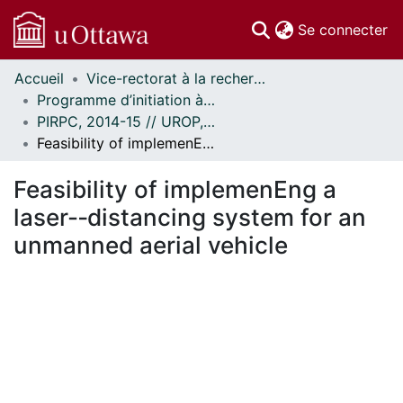
(c
Se connecter
Accueil
Vice-rectorat à la recherche // Office of the V-P, Research
Communautés
Programme d’initiation à la recherche au premier cycle (PIRPC) // Undergraduate Research Opportunity Program (UROP)
et collections
PIRPC, 2014-15 // UROP, 2014-15
Parcourir
Feasibility of implemenEng a laser-­‐distancing system for an unmanned aerial vehicle
Statistiques
À propos
Feasibility of implemenEng a
laser-­‐distancing system for an
unmanned aerial vehicle