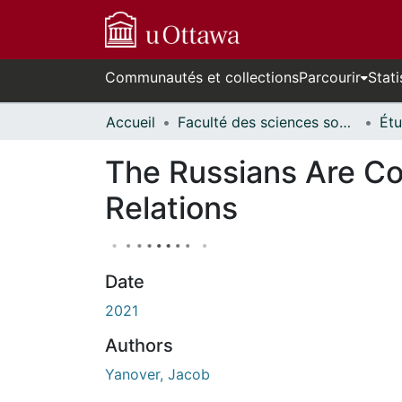
Communautés et collections
Parcourir
Stati
Accueil
Faculté des sciences sociales // Faculty of Social Sciences
The Russians Are Co
Relations
Date
2021
Authors
Yanover, Jacob