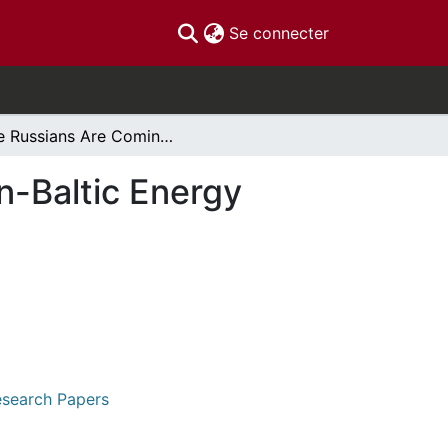
(current)
Se connecter
The Russians Are Coming: An Analysis of Russian-Baltic Energy Relations
n-Baltic Energy
Research Papers