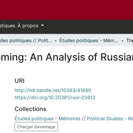
stiques
À propos
Études politiques // Political Studies
Études politiques - Mémoires // Political Studies - Research Papers
ming: An Analysis of Russia
URI
http://hdl.handle.net/10393/41690
https://doi.org/10.20381/ruor-25912
Collections
Études politiques - Mémoires // Political Studies - 
Charger davantage