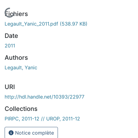
En cours de chargement...
Fichiers
Legault_Yanic_2011.pdf
(538.97 KB)
Date
2011
Authors
Legault, Yanic
URI
http://hdl.handle.net/10393/22977
Collections
PIRPC, 2011-12 // UROP, 2011-12
Notice complète