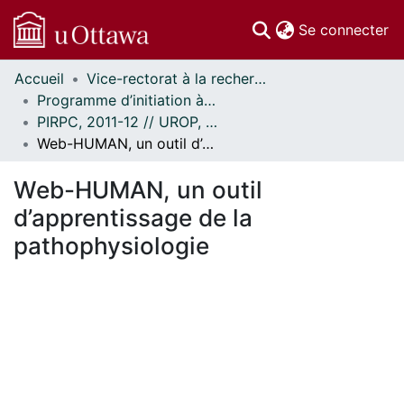
(c
Se connecter
Accueil
Vice-rectorat à la recherche // Office of the V-P, Research
Communautés
Programme d’initiation à la recherche au premier cycle (PIRPC) // Undergraduate Research Opportunity Program (UROP)
et collections
PIRPC, 2011-12 // UROP, 2011-12
Parcourir
Web-HUMAN, un outil d’apprentissage de la pathophysiologie
Statistiques
À propos
Web-HUMAN, un outil
d’apprentissage de la
pathophysiologie