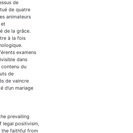
essus de
itué de quatre
Les animateurs
 et
é de la grâce.
e à la fois
hologique.
ifférents examens
visible dans
e contenu du
uts de
és de vaincre
té d’un mariage
he prevailing
 legal positivism,
 the faithful from