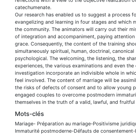
reflections with a view to the objective realization o
catechumenate.
Our research has enabled us to suggest a process for
evangelizing and learning in four stages and which m
the community. The animators will carry out their mis
of integration and accompaniment, paying attention 
grace. Consequently, the content of the training sho
simultaneously spiritual, human, doctrinal, canonical
psychological. The welcoming, the listening, the shar
experiences, the various examinations and even the 
investigation incorporate an indivisible whole in wh
feel involved. The content of marriage will be assim
the risks of defects of consent and to allow young 
engaged couples to overcome postmodern immaturit
themselves in the truth of a valid, lawful, and fruitfu
Mots-clés
Mariage- Préparation au mariage-Positivisme juridi
Immaturité postmoderne-Défauts de consentement-