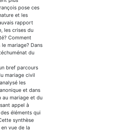
ent plus
François pose ces
ature et les
auvais rapport
e, les crises du
lité? Comment
ns le mariage? Dans
catéchuménat du
un bref parcours
u mariage civil
analysé les
canonique et dans
n au mariage et du
sant appel à
 des éléments qui
Cette synthèse
 en vue de la