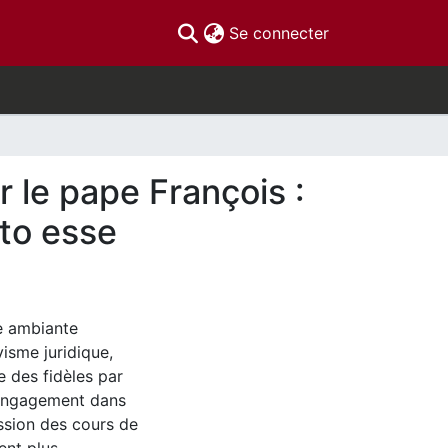
(current)
Se connecter
 le pape François :
cto esse
e ambiante
visme juridique,
ie des fidèles par
r engagement dans
ission des cours de