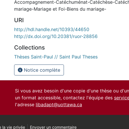
Accompagnement-Catéchuménat-Catéchèse-Catéc
mariage-Mariage et Foi-Biens du mariage-
URI
http://hdl.handle.net/10393/44650
http://dx.doi.org/10.20381/ruor-28856
Collections
Thèses Saint-Paul // Saint Paul Theses
Notice complète
Si vous avez besoin d'une copie d'une thèse ou d'
un format accessible, contactez l'équipe des
servic
l'adresse
libadapt@uottawa.ca
 la vie privée
Envoyer un commentaire