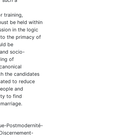
f such a
 training,
ust be held within
sion in the logic
to the primacy of
uld be
 and socio-
ing of
canonical
ich the candidates
ilated to reduce
people and
y to find
l marriage.
que-Postmodernité-
Discernement-