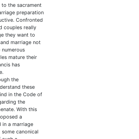
t to the sacrament
arriage preparation
ctive. Confronted
d couples really
ge they want to
 and marriage not
he numerous
les mature their
ancis has
e.
ough the
nderstand these
ind in the Code of
arding the
enate. With this
roposed a
 in a marriage
t some canonical