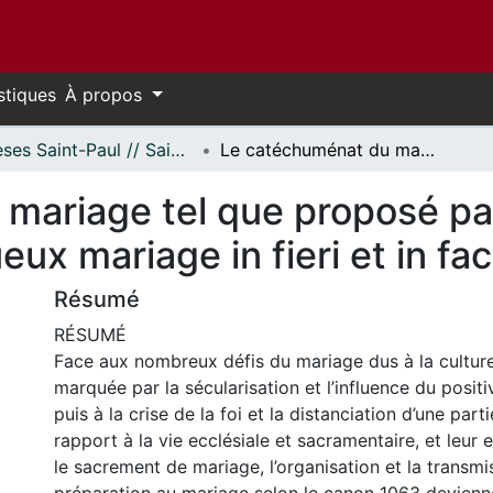
stiques
À propos
Thèses Saint-Paul // Saint Paul Theses
Le catéchuménat du mariage tel que proposé par le pape François : Projet pour un fructueux mariage in fieri et in facto esse
mariage tel que proposé par
eux mariage in fieri et in fa
Résumé
RÉSUMÉ
Face aux nombreux défis du mariage dus à la cultur
marquée par la sécularisation et l’influence du positi
puis à la crise de la foi et la distanciation d’une part
rapport à la vie ecclésiale et sacramentaire, et leu
le sacrement de mariage, l’organisation et la transm