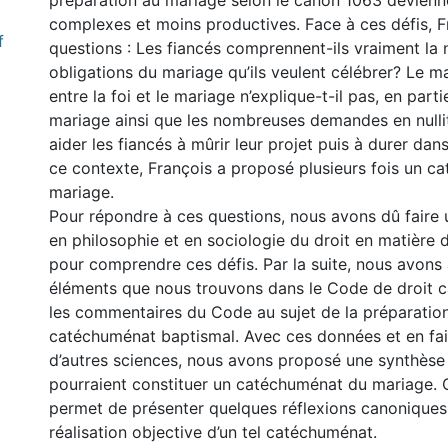
préparation au mariage selon le canon 1063 devienn
complexes et moins productives. Face à ces défis, 
f
questions : Les fiancés comprennent-ils vraiment la n
obligations du mariage qu’ils veulent célébrer? Le m
entre la foi et le mariage n’explique-t-il pas, en parti
mariage ainsi que les nombreuses demandes en nul
aider les fiancés à mûrir leur projet puis à durer da
ce contexte, François a proposé plusieurs fois un 
mariage.
Pour répondre à ces questions, nous avons dû faire 
en philosophie et en sociologie du droit en matière d
pour comprendre ces défis. Par la suite, nous avons 
éléments que nous trouvons dans le Code de droit 
les commentaires du Code au sujet de la préparatio
catéchuménat baptismal. Avec ces données et en fai
d’autres sciences, nous avons proposé une synthèse
pourraient constituer un catéchuménat du mariage. 
permet de présenter quelques réflexions canoniques
0 International
réalisation objective d’un tel catéchuménat.