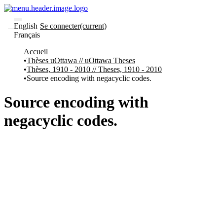
English
Se connecter
(current)
Français
Communautés
Accueil
et collections
Thèses uOttawa // uOttawa Theses
Parcourir
Thèses, 1910 - 2010 // Theses, 1910 - 2010
Statistiques
Source encoding with negacyclic codes.
À
À
propos
propos
Source encoding with
de
Recherche
negacyclic codes.
uO
Comment
soumettre
votre
thèse
Comment
déposer
votre
recherche
Politiques
et